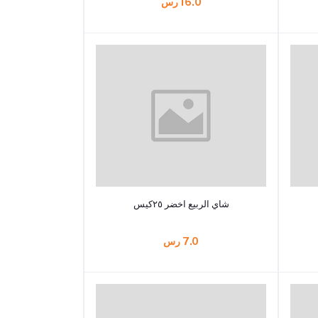
16.0 رس
أضف إلى السلة
شاي الربيع اخضر ٢٥كيس
7.0 رس