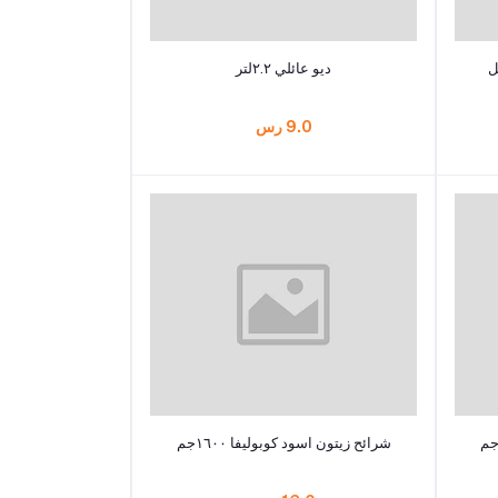
أضف إلى السلة
ديو عائلي ٢.٢لتر
9.0 رس
أضف إلى السلة
شرائح زيتون اسود كوبوليفا ١٦٠٠جم