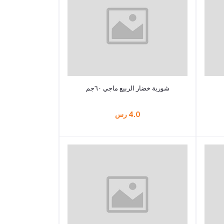
أضف إلى السلة
شوربة خضار الربيع ماجي ٦٠جم
4.0 رس