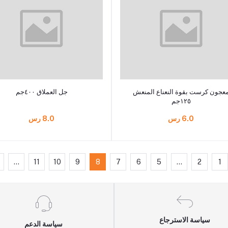
أضف إلى السلة
أضف إلى السلة
عجون كرست بقوة النعناع المنعش
جل العملاق ٤٠٠جم
١٢٥جم
6.0 رس
8.0 رس
...
11
10
9
8
7
6
5
...
2
1
سياسة الاسترجاع
سياسة الدعم