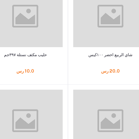
أضف إلى السلة
أضف إلى السلة
شاي الربيع اخضر ١٠٠كيس
حليب مكثف نستلة ٣٩٧جم
20.0 رس
10.0 رس