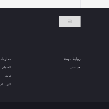
روابط مهمة
معلومات
من نحن
العنوان
هاتف
البريد ال