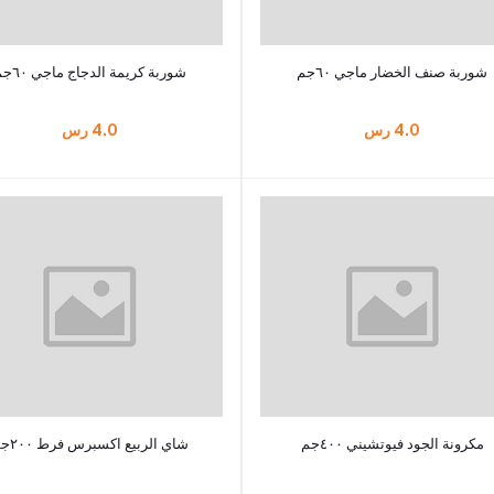
أضف إلى السلة
أضف إلى السلة
شوربة صنف الخضار ماجي ٦٠جم
شوربة كريمة الدجاج ماجي ٦٠جم
4.0 رس
4.0 رس
أضف إلى السلة
أضف إلى السلة
مكرونة الجود فيوتشيني ٤٠٠جم
شاي الربيع اكسبرس فرط ٢٠٠جم