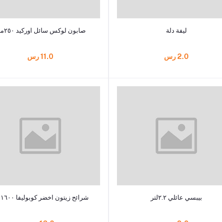
أضف إلى السلة
أضف إلى السلة
ليفة دلة
صابون لوكس سائل اوركيد ٢٥٠مل
2.0 رس
11.0 رس
أضف إلى السلة
أضف إلى السلة
بيبسي عائلي ٢.٢لتر
شرائح زيتون اخضر كوبوليفا ١٦٠٠جم