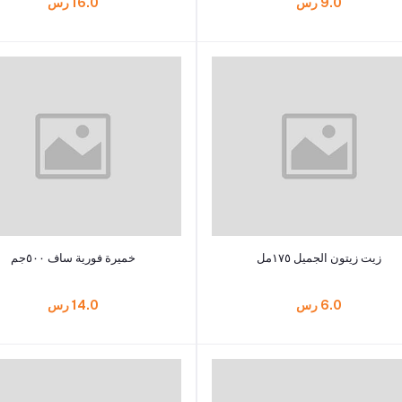
9.0 رس
16.0 رس
أضف إلى السلة
أضف إلى السلة
زيت زيتون الجميل ١٧٥مل
خميرة فورية ساف ٥٠٠جم
6.0 رس
14.0 رس