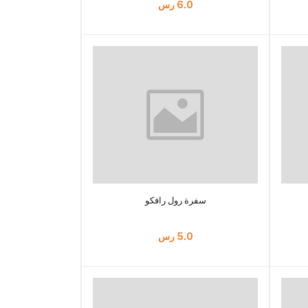
6.0 رس
أضف إلى السلة
سفرة رول رافكو
5.0 رس