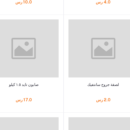
4.0 رس
10.0 رس
أضف إلى السلة
أضف إلى السلة
لصقة جروح سانتفيك
صابون تايد ١.٥ كيلو
2.0 رس
17.0 رس