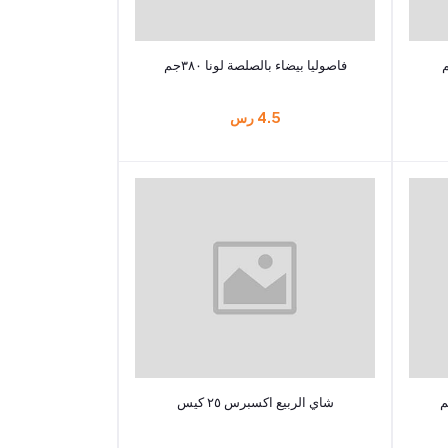
أضف إلى السلة
فاصوليا بيضاء بالصلصة لونا ٣٨٠جم
4.5 رس
أضف إلى السلة
شاي الربيع اكسبرس ٢٥ كيس