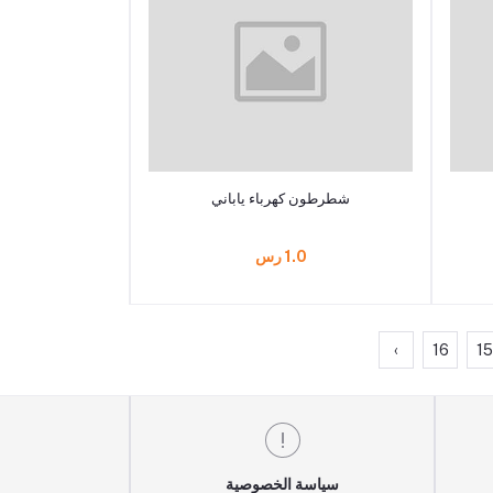
أضف إلى السلة
شطرطون كهرباء ياباني
1.0 رس
›
16
15
سياسة الخصوصية