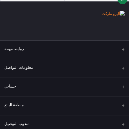
روابط مهمة
من نحن
معلومات التواصل
العنوان
حسابي
هاتف
تسجيل الدخول
منطقة البائع
البريد الإلكتروني
سجل الطلبات
كن بائعًا
قدم الآن
مندوب التوصيل
قائمة الرغبات