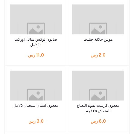
موس حلاقة جيليت
صابون لوكس سائل اوركيد
٢٥٠مل
2.0 رس
11.0 رس
معجون كرست بقوة النعناع
معجون اسنان سيجنال ٢٥مل
المنعش ١٢٥جم
6.0 رس
3.0 رس