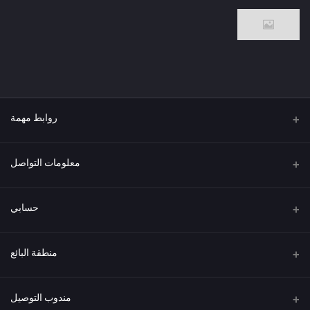
روابط مهمة
من نحن
معلومات التواصل
العنوان
حسابي
هاتف
تسجيل الدخول
منطقة البائع
البريد الإلكتروني
سجل الطلبات
كن بائعًا
قدم الآن
مندوب التوصيل
قائمة الرغبات