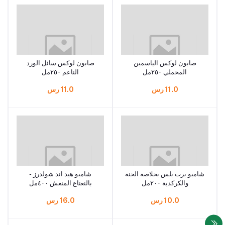
صابون لوكس الياسمين
صابون لوكس سائل الورد
المخملي ٢٥٠مل
الناعم ٢٥٠مل
11.0 رس
11.0 رس
شامبو برت بلس بخلاصة الحنة
شامبو هيد اند شولدرز -
والكركدية ٢٠٠مل
بالنعناع المنعش ٤٠٠مل
10.0 رس
16.0 رس