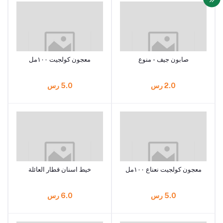
صابون جيف - منوع
معجون كولجيت ١٠٠مل
2.0 رس
5.0 رس
معجون كولجيت نعناع ١٠٠مل
خيط اسنان قطار العائلة
5.0 رس
6.0 رس