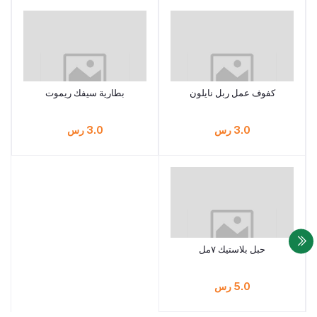
كفوف عمل ربل نايلون
بطارية سيفك ريموت
3.0 رس
3.0 رس
حبل بلاستيك ٧مل
5.0 رس