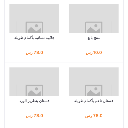
منتج بائع
جلابية نسائية بأكمام طويلة
10.0 رس
78.0 رس
فستان ناعم بأكمام طويلة
فستان بتطريز الورد
78.0 رس
78.0 رس