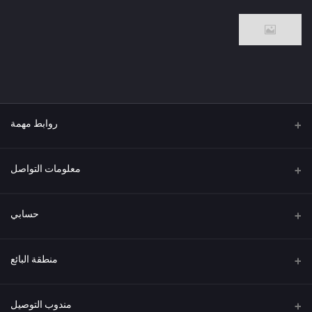
روابط مهمة
من نحن
معلومات التواصل
العنوان
حسابي
هاتف
تسجيل الدخول
منطقة البائع
البريد الإلكتروني
سجل الطلبات
كن بائعًا
قدم الآن
مندوب التوصيل
قائمة الرغبات