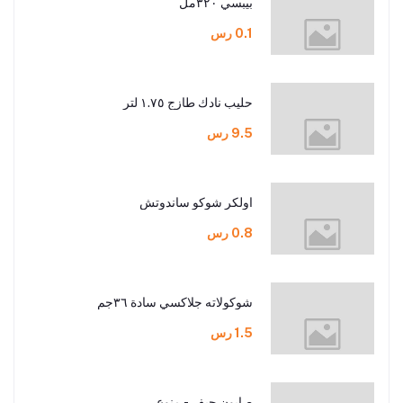
بيبسي ٣٢٠مل
0.1 رس
حليب نادك طازج ١.٧٥ لتر
9.5 رس
اولكر شوكو ساندوتش
0.8 رس
شوكولاته جلاكسي سادة ٣٦جم
1.5 رس
صابون جيف - منوع