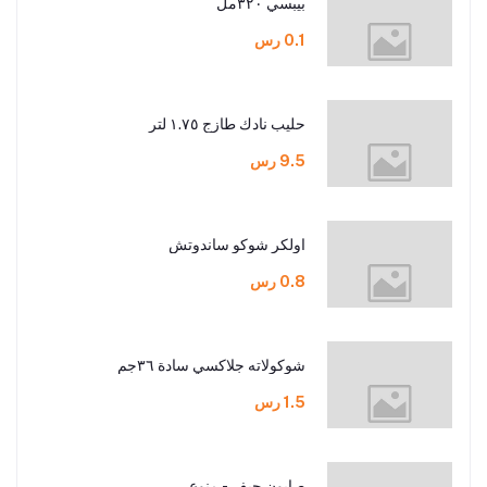
بيبسي ٣٢٠مل
0.1 رس
حليب نادك طازج ١.٧٥ لتر
9.5 رس
اولكر شوكو ساندوتش
0.8 رس
شوكولاته جلاكسي سادة ٣٦جم
1.5 رس
صابون جيف - منوع