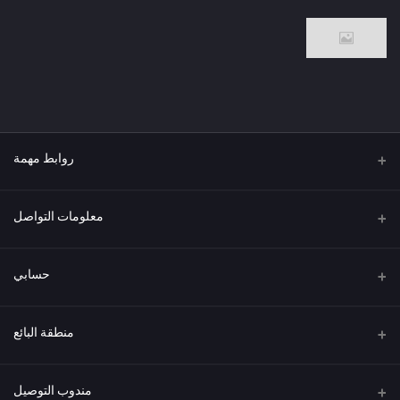
روابط مهمة
من نحن
معلومات التواصل
العنوان
حسابي
هاتف
تسجيل الدخول
منطقة البائع
البريد الإلكتروني
سجل الطلبات
كن بائعًا
قدم الآن
مندوب التوصيل
قائمة الرغبات