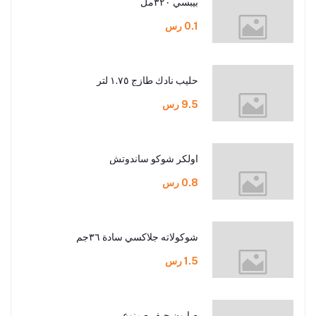
بيبسي ٣٢٠مل
0.1 رس
حليب نادك طازج ١.٧٥ لتر
9.5 رس
اولكر شوكو ساندوتش
0.8 رس
شوكولاته جلاكسي سادة ٣٦جم
1.5 رس
صابون جيف - منوع