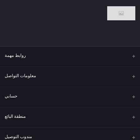
روابط مهمة
من نحن
معلومات التواصل
العنوان
حسابي
هاتف
تسجيل الدخول
منطقة البائع
البريد الإلكتروني
سجل الطلبات
كن بائعًا
قدم الآن
مندوب التوصيل
قائمة الرغبات