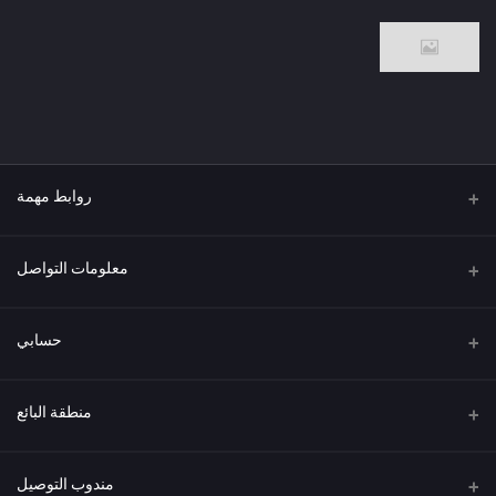
روابط مهمة
من نحن
معلومات التواصل
العنوان
حسابي
هاتف
تسجيل الدخول
منطقة البائع
البريد الإلكتروني
سجل الطلبات
كن بائعًا
قدم الآن
مندوب التوصيل
قائمة الرغبات