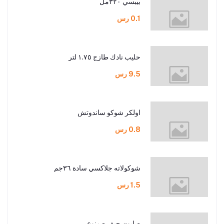
بيبسي ٣٢٠مل
0.1 رس
حليب نادك طازج ١.٧٥ لتر
9.5 رس
اولكر شوكو ساندوتش
0.8 رس
شوكولاته جلاكسي سادة ٣٦جم
1.5 رس
صابون جيف - منوع