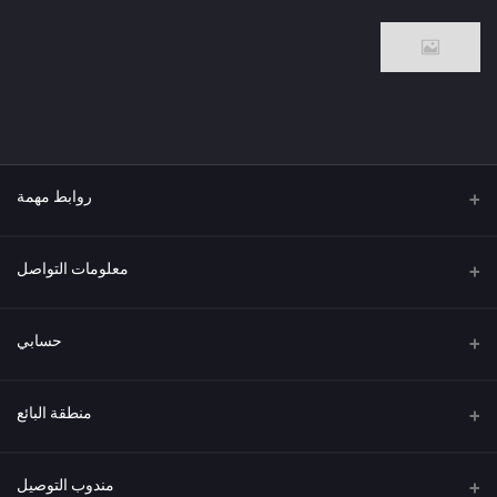
روابط مهمة
من نحن
معلومات التواصل
العنوان
حسابي
هاتف
تسجيل الدخول
منطقة البائع
البريد الإلكتروني
سجل الطلبات
كن بائعًا
قدم الآن
مندوب التوصيل
قائمة الرغبات