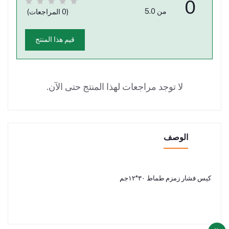
0
من 5.0
(0 المراجعات)
قيم هذا المنتج
لا توجد مراجعات لهذا المنتج حتى الآن.
الوصف
كيس فشار زمزم طماط ٣٠*١٢جم