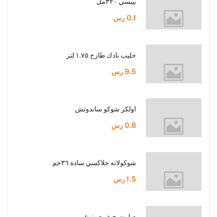
بيبسي ٣٢٠مل
0.1 رس
حليب نادك طازج ١.٧٥ لتر
9.5 رس
اولكر شوكو ساندوتش
0.8 رس
شوكولاته جلاكسي سادة ٣٦جم
1.5 رس
صابون جيف - منوع