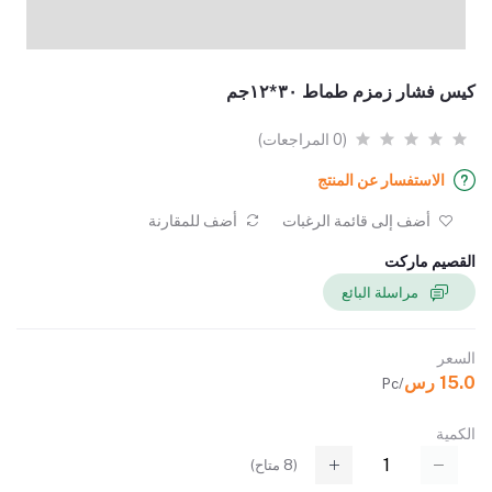
كيس فشار زمزم طماط ٣٠*١٢جم
(0 المراجعات)
الاستفسار عن المنتج
أضف إلى قائمة الرغبات
أضف للمقارنة
القصيم ماركت
مراسلة البائع
السعر
15.0 رس
/Pc
الكمية
(
8
متاح)