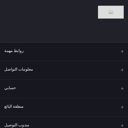
روابط مهمة
من نحن
معلومات التواصل
العنوان
حسابي
هاتف
تسجيل الدخول
منطقة البائع
البريد الإلكتروني
سجل الطلبات
كن بائعًا
قدم الآن
مندوب التوصيل
قائمة الرغبات