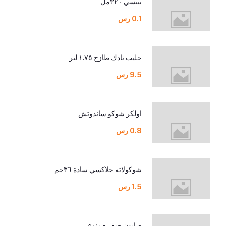
بيبسي ٣٢٠مل
0.1 رس
حليب نادك طازج ١.٧٥ لتر
9.5 رس
اولكر شوكو ساندوتش
0.8 رس
شوكولاته جلاكسي سادة ٣٦جم
1.5 رس
صابون جيف - منوع