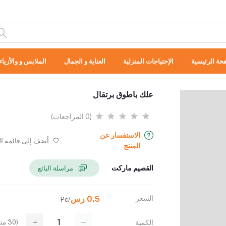
حة الرئيسية
الإحتياجات المنزلية
العناية و الجمال
الملابس و والأزياء
علك باطوق برتقال
(0 المراجعات)
الاستفسار عن
أضف إلى قائمة ال
المنتج
القصيم ماركت
مراسلة البائع
السعر
0.5 رس
/Pc
(
30
متا
الكمية