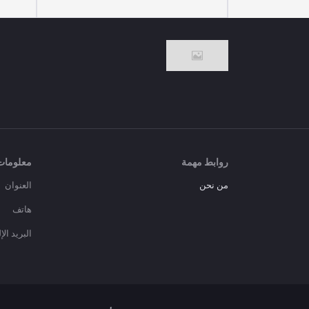
روابط مهمة
معلومات
من نحن
العنوان
هاتف
البريد ال