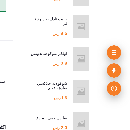
حليب نادك طازج ١.٧٥
لتر
9.5 رس
اولكر شوكو ساندوتش
0.8 رس
علك 
شوكولاته جلاكسي
سادة ٣٦جم
1.5 رس
صابون جيف - منوع
اكثر
2.0 رس