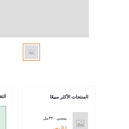
التق
المنتجات الأكثر مبيعًا
بيبسي ٣٢٠مل
0.1 رس