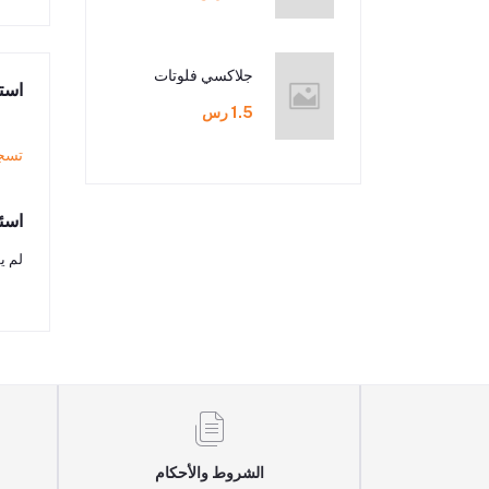
جلاكسي فلوتات
استع
1.5 رس
تسج
اسئ
لم ي
الشروط والأحكام