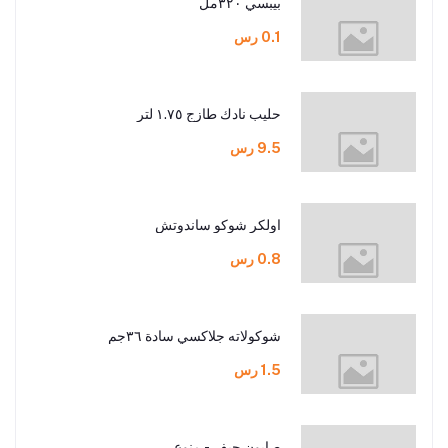
بيبسي ٣٢٠مل
0.1 رس
حليب نادك طازج ١.٧٥ لتر
9.5 رس
اولكر شوكو ساندوتش
0.8 رس
شوكولاته جلاكسي سادة ٣٦جم
1.5 رس
صابون جيف - منوع