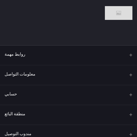
روابط مهمة
من نحن
معلومات التواصل
العنوان
حسابي
هاتف
تسجيل الدخول
منطقة البائع
البريد الإلكتروني
سجل الطلبات
كن بائعًا
قدم الآن
مندوب التوصيل
قائمة الرغبات